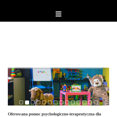
Przejdź
do
Przełącz
treści
menu
Oferowana pomoc psychologiczno-terapeutyczna dla